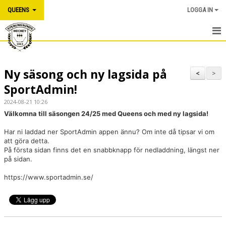
QUEENS
LOGGA IN
HEM
Ny säsong och ny lagsida på
NYHETER
<
>
SportAdmin!
KALENDER
2024-08-21 10:26
Välkomna till säsongen 24/25 med Queens och med ny lagsida!
MATCHER
Har ni laddad ner SportAdmin appen ännu? Om inte då tipsar vi om
TRUPPEN
att göra detta.
På första sidan finns det en snabbknapp för nedladdning, längst ner
på sidan.
BILDGALLERI
https://www.sportadmin.se/
DOKUMENT
KONTAKT