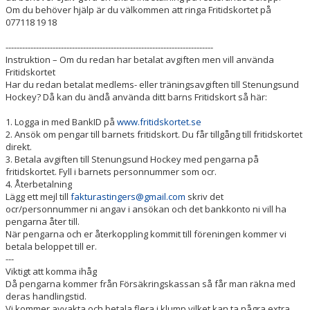
Om du behöver hjälp är du välkommen att ringa Fritidskortet på
077118 19 18
------------------------------
------------------------------
---------------
Instruktion – Om du redan har betalat avgiften men vill använda
Fritidskortet
Har du redan betalat medlems- eller träningsavgiften till Stenungsund
Hockey? Då kan du ändå använda ditt barns Fritidskort så här:
1. Logga in med BankID på
www.fritidskortet.se
2. Ansök om pengar till barnets fritidskort. Du får tillgång till fritidskortet
direkt.
3. Betala avgiften till Stenungsund Hockey med pengarna på
fritidskortet. Fyll i barnets personnummer som ocr.
4. Återbetalning
Lägg ett mejl till
fakturastingers@gmail.com
skriv det
ocr/personnummer ni angav i ansökan och det bankkonto ni vill ha
pengarna åter till.
När pengarna och er återkoppling kommit till föreningen kommer vi
betala beloppet till er.
---
Viktigt att komma ihåg
Då pengarna kommer från Försäkringskassan så får man räkna med
deras handlingstid.
Vi kommer avvakta och betala flera i klump vilket kan ta några extra