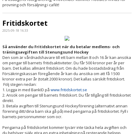
provning och försäljning i cafét!
Fritidskortet
2025-09-18 16:33
Så använder du Fritidskortet när du betalar medlems- och
träningsavgiften till Stenungsund Hockey
Den som är vårdnadshavare till ett barn mellan 8 och 16 år kan ansöka
om pengar till barnets fritidsaktiviteter. Du får 500 kronor per år per
barn. Det kallas allmänt fritidskort. Om du hade bostadsbidrag från
Försäkringskassan föregående år kan du ansöka om att få 1 500
kronor extra per år (totalt 2000 kronor). Det kallas särskilt fritidskort.
Följ stegen nedan:
1. Logga in med BankID på
www.fritidskortet.se
2. Ansök om pengar till barnets fritidskort. Du får tillgång till fritidskortet
direkt.
3. Betala avgiften till Stenungsund Hockeyförening (alternativt annan
förening ditt/dina barn ska gå på) med pengarna på fritidskortet. Fyll i
barnets personnummer som ocr.
Pengarna på fritidskortet kommer tyvärr inte täcka hela avgiften och
du behöver själv göra en extra inbetalning på resterande belopp.