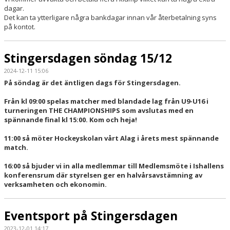
dagar.
Det kan ta ytterligare några bankdagar innan vår återbetalning syns
på kontot.
Stingersdagen söndag 15/12
2024-12-11 15:06
På söndag är det äntligen dags för Stingersdagen.
Från kl 09:00 spelas matcher med blandade lag från U9-U16 i
turneringen THE CHAMPIONSHIPS som avslutas med en
spännande final kl 15:00. Kom och heja!
11:00 så möter Hockeyskolan vårt Alag i årets mest spännande
match.
16:00 så bjuder vi in alla medlemmar till Medlemsmöte i Ishallens
konferensrum där styrelsen ger en halvårsavstämning av
verksamheten och ekonomin.
Eventsport på Stingersdagen
2023-12-01 14:17