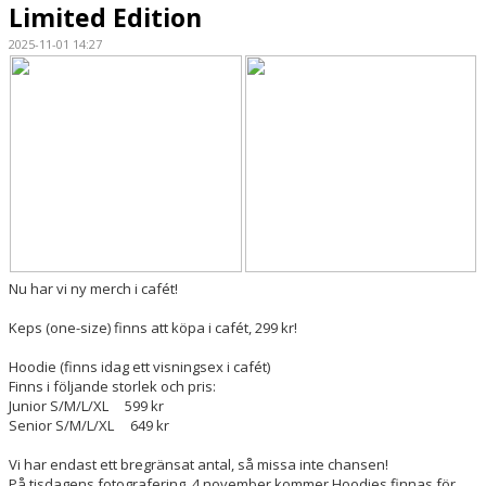
Limited Edition
VÅRA CUPER
2025-11-01 14:27
Nu har vi ny merch i cafét!
Keps (one-size) finns att köpa i cafét, 299 kr!
Hoodie (finns idag ett visningsex i cafét)
Finns i följande storlek och pris:
Junior S/M/L/XL 599 kr
Senior S/M/L/XL 649 kr
Vi har endast ett bregränsat antal, så missa inte chansen!
På tisdagens fotografering, 4 november kommer Hoodies finnas för