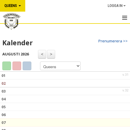
QUEENS
LOGGA IN
HEM
Kalender
Prenumerera >>
NYHETER
AUGUSTI 2026
KALENDER
MATCHER
v.31
01
TRUPPEN
02
v.32
03
BILDGALLERI
04
DOKUMENT
05
06
KONTAKT
07