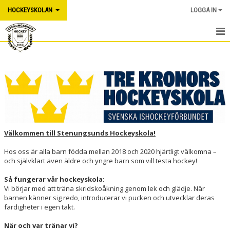
HOCKEYSKOLAN
LOGGA IN
HEM
NYHETER
KALENDER
MATCHER
Välkommen till Stenungsunds Hockeyskola!
TRUPPEN
Hos oss är alla barn födda mellan 2018 och 2020 hjärtligt välkomna –
och självklart även äldre och yngre barn som vill testa hockey!
BILDGALLERI
Så fungerar vår hockeyskola:
DOKUMENT
Vi börjar med att träna skridskoåkning genom lek och glädje. När
barnen känner sig redo, introducerar vi pucken och utvecklar deras
KONTAKT
färdigheter i egen takt.
När och var tränar vi?