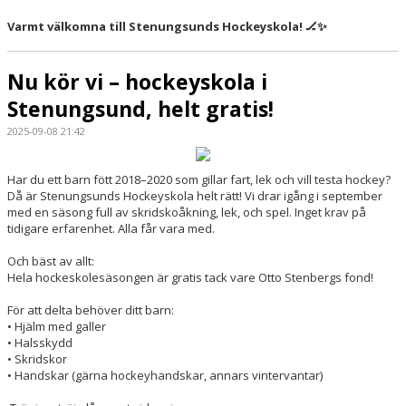
Varmt välkomna till Stenungsunds Hockeyskola! 🏒✨
Nu kör vi – hockeyskola i
Stenungsund, helt gratis!
2025-09-08 21:42
Har du ett barn fött 2018–2020 som gillar fart, lek och vill testa hockey?
Då är Stenungsunds Hockeyskola helt rätt! Vi drar igång i september
med en säsong full av skridskoåkning, lek, och spel. Inget krav på
tidigare erfarenhet. Alla får vara med.
Och bäst av allt:
Hela hockeskolesäsongen är gratis tack vare Otto Stenbergs fond!
För att delta behöver ditt barn:
• Hjälm med galler
• Halsskydd
• Skridskor
• Handskar (gärna hockeyhandskar, annars vintervantar)