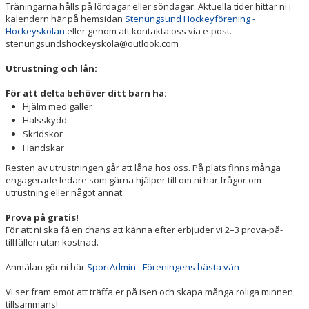
Träningarna hålls på lördagar eller söndagar. Aktuella tider hittar ni i
kalendern här på hemsidan
Stenungsund Hockeyförening -
Hockeyskolan
eller genom att kontakta oss via e-post.
stenungsundshockeyskola@outlook.com
Utrustning och lån:
För att delta behöver ditt barn ha:
Hjälm med galler
Halsskydd
Skridskor
Handskar
Resten av utrustningen går att låna hos oss. På plats finns många
engagerade ledare som gärna hjälper till om ni har frågor om
utrustning eller något annat.
Prova på gratis!
För att ni ska få en chans att känna efter erbjuder vi 2–3 prova-på-
tillfällen utan kostnad.
Anmälan gör ni här
SportAdmin - Föreningens bästa vän
Vi ser fram emot att träffa er på isen och skapa många roliga minnen
tillsammans!