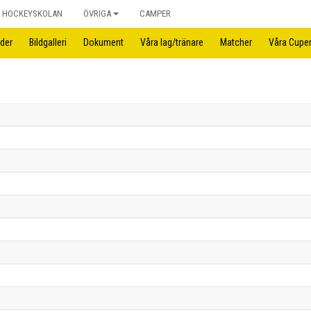
HOCKEYSKOLAN
ÖVRIGA
CAMPER
der
Bildgalleri
Dokument
Våra lag/tränare
Matcher
Våra Cupe