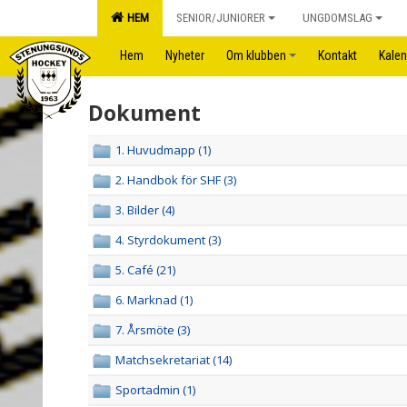
HEM
SENIOR/JUNIORER
UNGDOMSLAG
Hem
Nyheter
Om klubben
Kontakt
Kalen
Dokument
1. Huvudmapp (1)
2. Handbok för SHF (3)
3. Bilder (4)
4. Styrdokument (3)
5. Café (21)
6. Marknad (1)
7. Årsmöte (3)
Matchsekretariat (14)
Sportadmin (1)