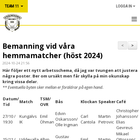
TEAM 11
LOGGA IN
HEM
Bemanning vid våra
NYHETER
<
>
hemmamatcher (höst 2024)
KALENDER
2024-10-24 21:56
Här följer ett nytt arbetsschema, då jag var tvungen att justera
MATCHER
några poster. Ber om ursäkt men får skylla på min okunskap
kring vissa delar.
VÅRA TRUPP 25/26
** Eventuella byten sker mellan er föräldrar på egen hand.
Datum/
BILDGALLERI
TSM/
Match
Bås
Klockan
Speaker
Café
Tid
OVR
Christopher
DOKUMENT
Edvin
27/10 /
Kungälvs
Emil
Carl
Martin
Johansson/
Oskarsson/
19:30
IK
Öhman
Cantola
Petrovic
Elias
Olle Ingman
KONTAKT
Gevreus
Mikael
Gustav
15/11 /
Uddevalla
Albin
Emil
Martin
Ottosson/