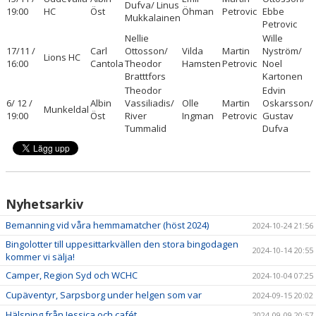
Dufva/ Linus
19:00
HC
Öst
Öhman
Petrovic
Ebbe
Mukkalainen
Petrovic
Nellie
Wille
17/11 /
Carl
Ottosson/
Vilda
Martin
Nyström/
Lions HC
16:00
Cantola
Theodor
Hamsten
Petrovic
Noel
Bratttfors
Kartonen
Theodor
Edvin
6/ 12 /
Albin
Vassiliadis/
Olle
Martin
Oskarsson/
Munkeldal
19:00
Öst
River
Ingman
Petrovic
Gustav
Tummalid
Dufva
Nyhetsarkiv
Bemanning vid våra hemmamatcher (höst 2024)
2024-10-24 21:56
Bingolotter till uppesittarkvällen den stora bingodagen
2024-10-14 20:55
kommer vi sälja!
Camper, Region Syd och WCHC
2024-10-04 07:25
Cupäventyr, Sarpsborg under helgen som var
2024-09-15 20:02
Hälsning från Jessica och cafét
2024-09-09 20:57