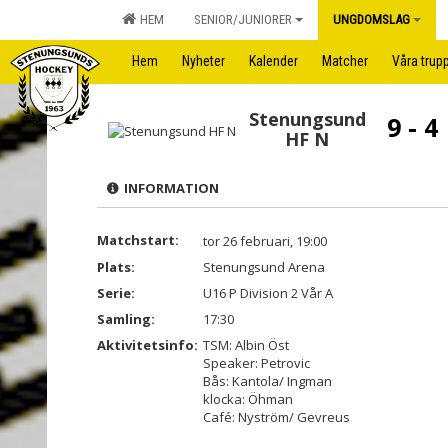
HEM
SENIOR/JUNIORER
UNGDOMSLAG
Hem
Nyheter
Kalender
Matcher
Våra trup
Stenungsund
9 - 4
HF N
INFORMATION
Matchstart:
tor 26 februari, 19:00
Plats:
Stenungsund Arena
Serie:
U16 P Division 2 Vår A
Samling:
17:30
Aktivitetsinfo:
TSM: Albin Öst
Speaker: Petrovic
Bås: Kantola/ Ingman
klocka: Öhman
Café: Nyström/ Gevreus