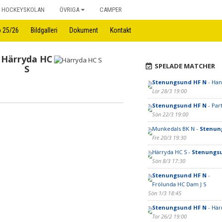
HOCKEYSKOLAN
ÖVRIGA
CAMPER
p 25/26
Bildgalleri
Dokument
Kontakt
Härryda HC
SPELADE MATCHER
S
Stenungsund HF N
- Hanh
Lör 28/3 19:00
Stenungsund HF N
- Part
Sön 22/3 19:00
Munkedals BK N -
Stenun
Fre 20/3 19:30
Härryda HC S -
Stenungs
Sön 8/3 17:30
Stenungsund HF N
-
Frölunda HC Dam J S
Sön 1/3 18:45
Stenungsund HF N
- Här
Tor 26/2 19:00