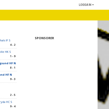
LOGGA IN
SPONSORER
als IF S
4 - 2
ille HK S
1 - 9
gsund HF N
8 - 1
und HF N
9 - 3
2 - 5
ryda HC S
9 - 4